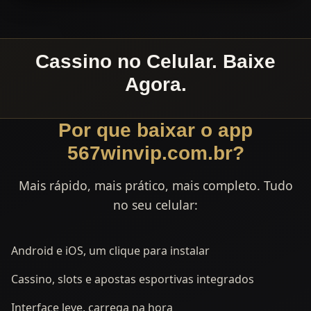
Cassino no Celular. Baixe
Agora.
Por que baixar o app
567winvip.com.br?
Mais rápido, mais prático, mais completo. Tudo
no seu celular:
Android e iOS, um clique para instalar
Cassino, slots e apostas esportivas integrados
Interface leve, carrega na hora