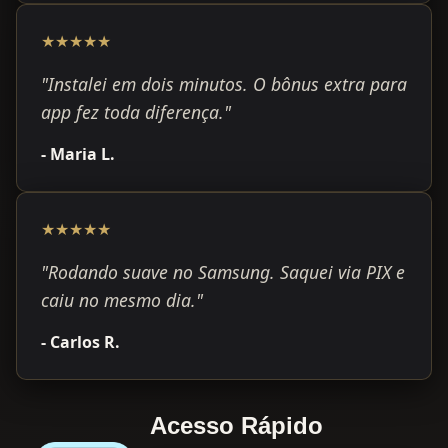
★★★★★
"Instalei em dois minutos. O bônus extra para
app fez toda diferença."
- Maria L.
★★★★★
"Rodando suave no Samsung. Saquei via PIX e
caiu no mesmo dia."
- Carlos R.
Acesso Rápido